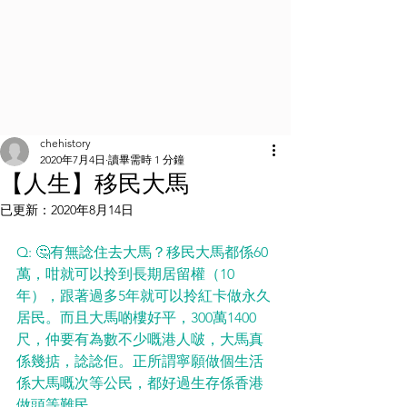
chehistory
2020年7月4日
讀畢需時 1 分鐘
【人生】移民大馬
已更新：
2020年8月14日
Q: 🤔有無諗住去大馬？移民大馬都係60
萬，咁就可以拎到長期居留權（10
年），跟著過多5年就可以拎紅卡做永久
居民。而且大馬啲樓好平，300萬1400
尺，仲要有為數不少嘅港人啵，大馬真
係幾掂，諗諗佢。正所謂寧願做個生活
係大馬嘅次等公民，都好過生存係香港
做頭等難民。