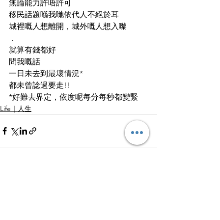
無論能力許唔許可
移民話題喺我哋依代人不絕於耳
城裡嘅人想離開，城外嘅人想入嚟
．
就算有錢都好
問我嘅話
一日未去到最壞情況*
都未曾諗過要走!!
*好難去界定，依度呢每分每秒都變緊
Life｜人生
查看全部
最新文章