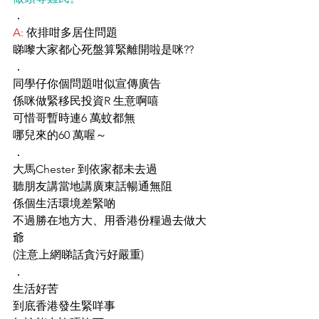
．
A:
 依排咁多居住問題
睇嚟大家都心死盤算緊離開啦是咪??
．
同學仔你個問題咁似宣傳廣告
係咪做緊移民投資R 生意啊嘻
可惜哥暫時連6 萬蚊都無
哪兒來的60 萬喔～
．
大馬Chester 到依家都未去過
聽朋友講當地講廣東話暢通無阻
係個生活環境差緊啲
不過勝在地方大、用香港份糧過去做大
爺
(注意上網睇話貪污好嚴重)
．
生活好苦
到底香港發生緊咩事