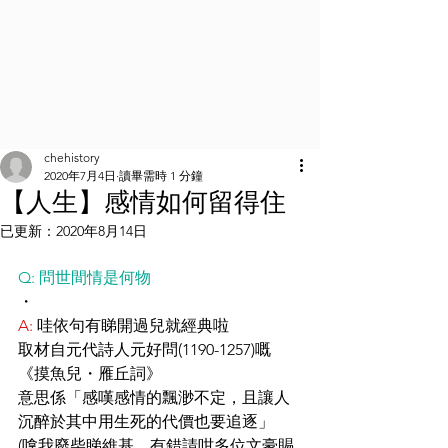
chehistory
2020年7月4日
讀畢需時 1 分鐘
【人生】感情如何留得住
已更新：
2020年8月14日
Q: 問世間情是何物
・
A:
 哇依句有睇開過兒就經典啦
取材自元代詩人元好問(1190-1257)嘅
《摸魚兒・雁丘詞》
意思係「感嘆感情的飄渺不定，且讓人
沉醉於其中用生死的代價也要追逐」
(嗱我廢柴睇維基，有錯請咁多位文豪賜