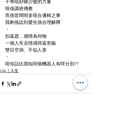
千奇唔好睇少愛的力量
唔係講經傳教
而係世間咁多唔合邏輯之事
我剩係諗到愛先係合理解釋
・
扣返題，感情為何物
一個人失去情感得返形軀
雙目空洞、不似人形
・
咁你話比我知同個機器人有咩分別??
Life｜人生
查看全部
最新文章