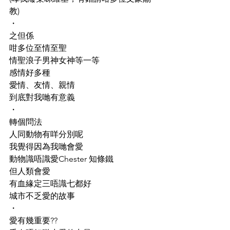
教)
・
之但係
咁多位至情至聖
情聖浪子男神女神等一等
感情好多種
愛情、友情、親情
到底對我哋有意義
・
轉個問法
人同動物有咩分別呢
我覺得因為我哋會愛
動物識唔識愛Chester 知條鐵
但人類會愛
有血緣定三唔識七都好
城市不乏愛的故事
・
愛有幾重要??