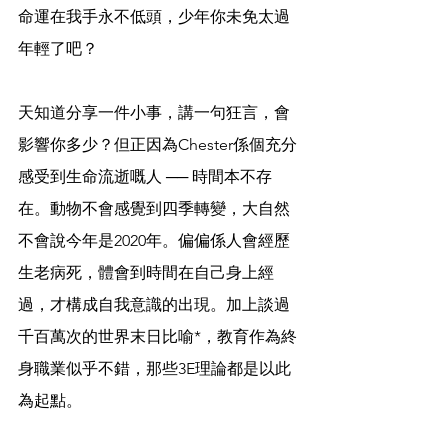
命運在我手永不低頭，少年你未免太過
年輕了吧？
天知道分享一件小事，講一句狂言，會
影響你多少？但正因為Chester係個充分
感受到生命流逝嘅人 ── 時間本不存
在。動物不會感覺到四季轉變，大自然
不會說今年是2020年。偏偏係人會經歷
生老病死，體會到時間在自己身上經
過，才構成自我意識的出現。加上談過
千百萬次的世界末日比喻*，教育作為終
身職業似乎不錯，那些3E理論都是以此
為起點。