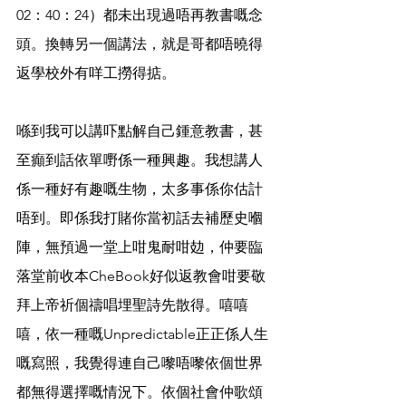
02：40：24）都未出現過唔再教書嘅念
頭。換轉另一個講法，就是哥都唔曉得
返學校外有咩工撈得掂。
喺到我可以講吓點解自己鍾意教書，甚
至癲到話依單嘢係一種興趣。我想講人
係一種好有趣嘅生物，太多事係你估計
唔到。即係我打賭你當初話去補歷史嗰
陣，無預過一堂上咁鬼耐咁攰，仲要臨
落堂前收本CheBook好似返教會咁要敬
拜上帝祈個禱唱埋聖詩先散得。嘻嘻
嘻，依一種嘅Unpredictable正正係人生
嘅寫照，我覺得連自己嚟唔嚟依個世界
都無得選擇嘅情況下。依個社會仲歌頌