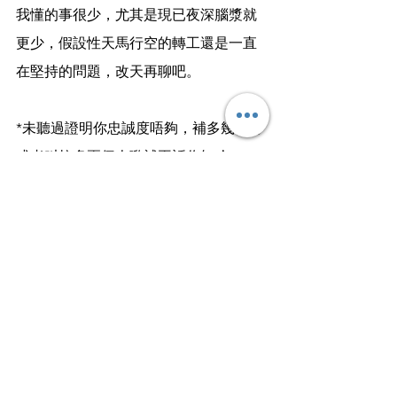
我懂的事很少，尤其是現已夜深腦漿就
更少，假設性天馬行空的轉工還是一直
在堅持的問題，改天再聊吧。
*未聽過證明你忠誠度唔夠，補多幾個月
或者叫拉多兩個人嚟補再話你知哈。
Life｜人生
查看全部
最新文章