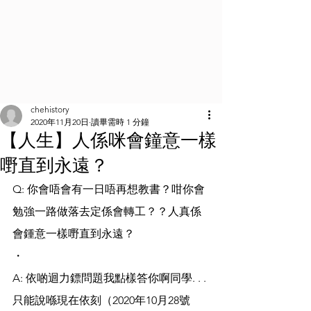
chehistory
2020年11月20日
讀畢需時 1 分鐘
【人生】人係咪會鐘意一樣
嘢直到永遠？
Q: 你會唔會有一日唔再想教書？咁你會
勉強一路做落去定係會轉工？？人真係
會鍾意一樣嘢直到永遠？
・
A: 依啲迴力鏢問題我點樣答你啊同學. . . 
只能說喺現在依刻（2020年10月28號