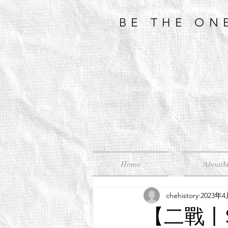
BE THE ON
Home
About
chehistory
2023年
【二戰丨Se