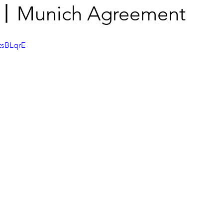
unich Agreement
tsBLqrE