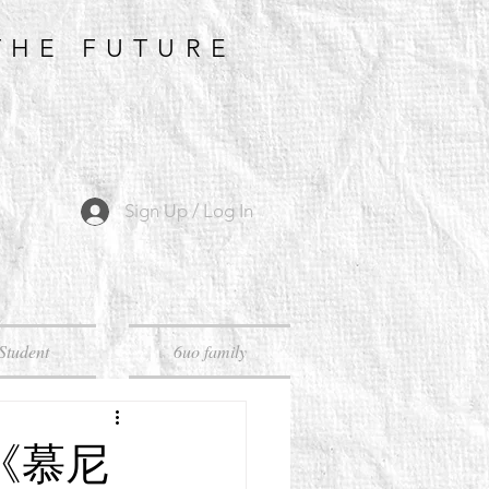
THE FUTURE
Sign Up / Log In
Student
6uo family
】《慕尼