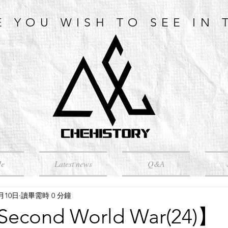
E YOU WISH TO SEE IN 
Me
Latest news
Q&A
4月10日
讀畢需時 0 分鐘
cond World War(24)