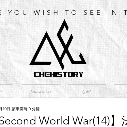
E YOU WISH TO SEE IN 
Me
Latest news
Q&A
4月10日
讀畢需時 0 分鐘
cond World War(14)