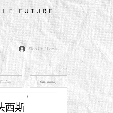
THE FUTURE
Sign Up / Log In
Student
6uo family
】法西斯