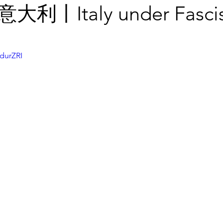
利丨Italy under Fasci
durZRI