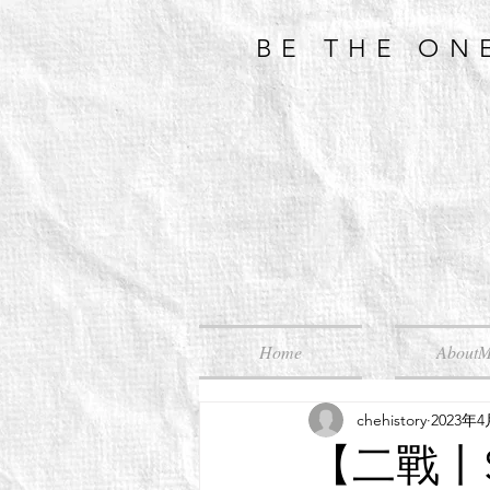
BE THE ON
Home
About
chehistory
2023年
【二戰丨Se