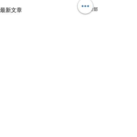
查看全部
最新文章
【中國丨China(25)】國共
第二次內戰丨Second
Nationalist-Communist
留言
Split