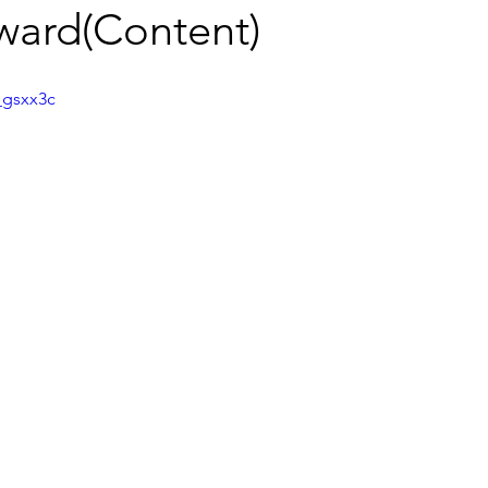
ward(Content)
_gsxx3c