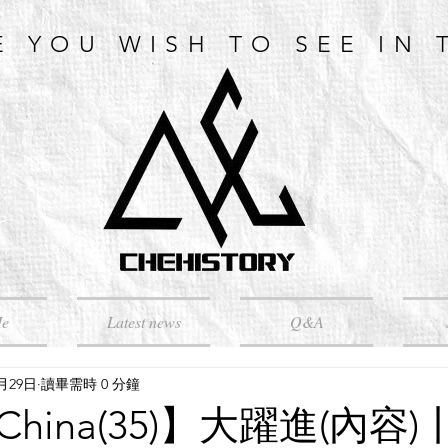
E YOU WISH TO SEE IN 
Me
Latest news
Q&A
4月29日
讀畢需時 0 分鐘
ina(35)】大躍進(內容)丨