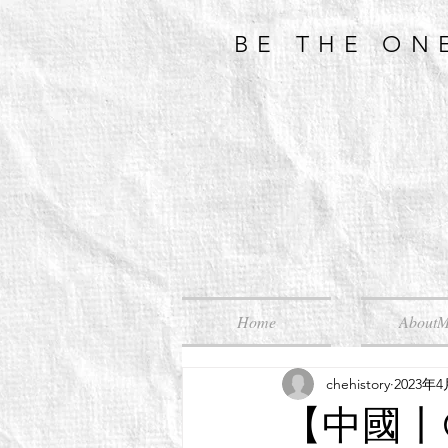
BE THE ON
Home
About
chehistory
2023年
【中國丨Ch