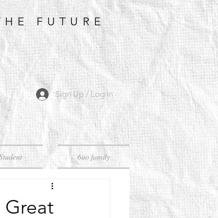
THE FUTURE
Sign Up / Log In
Student
6uo family
Great