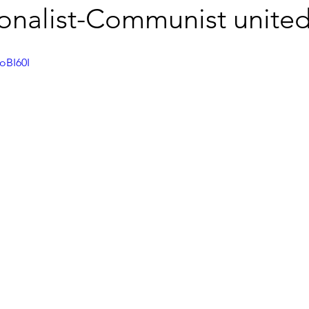
ionalist-Communist united
oBI60I