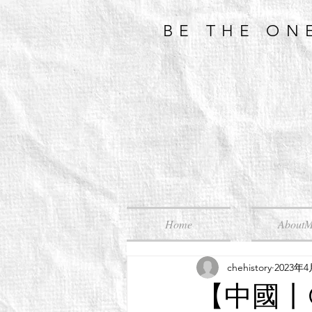
BE THE ON
Home
About
chehistory
2023年
【中國丨C