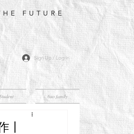
THE FUTURE
Sign Up / Log In
Student
6uo family
合作丨