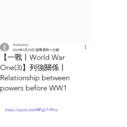
chehistory
2023年4月24日
讀畢需時 0 分鐘
【一戰丨World War
One(3)】列強關係丨
Relationship between
powers before WW1
https://youtu.be/MFgL7-I9Ico