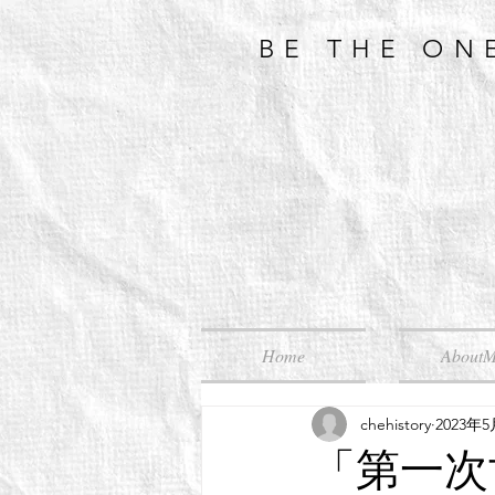
BE THE ON
Home
About
chehistory
2023年
「第一次