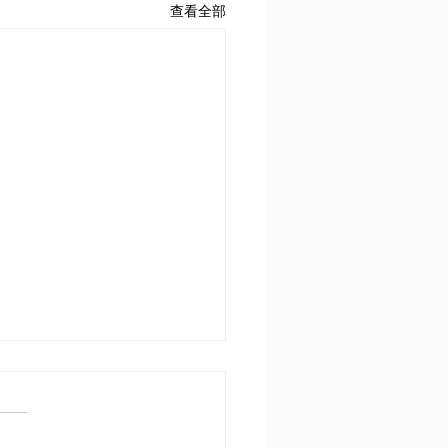
查看全部
1900-1914年間歐洲列強維
平所作不同嘗試的成效
評估1900-1914年間歐洲列