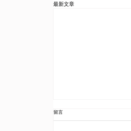
最新文章
試指出歐洲列強於20世紀初爆
留言
發衝突的原因
題目：試指出歐洲列強於20世紀初