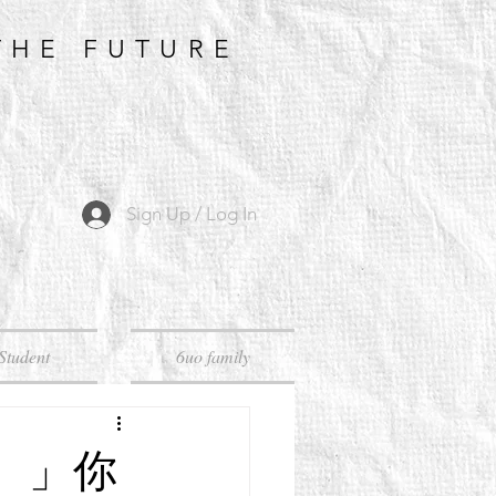
THE FUTURE
Sign Up / Log In
Student
6uo family
。」你