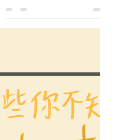
得「冷戰的特點」五隻字. . . 唔太清楚你想問嘅係
咩，所以借題發揮喺鼠講吓冷戰嘅特點有啲咩啦。
又，會唔會老友你做緊2025DSEQ4b 問到冷戰特徵
部分，唔太知道有咩論點答呢？ ...