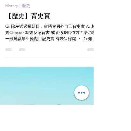
chehistory
2020年7月4日
讀畢需時 1 分鐘
History｜歷史
【歷史】背史實
Q: 除左透過操題目，會唔會另外自己背史實 A: 其
實Chester 就幾反感背書 或者係我喺依方面唔叻啦
一般建議學生操題目記史實 有幾個好處 ・ (1) 知道
邊啲係重點 當然上堂會同你講 正如我嗌你中學生要