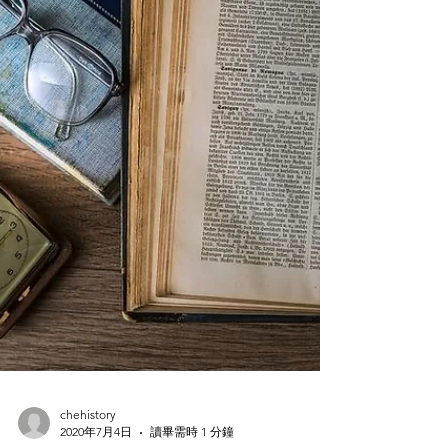
Q: 民族主義和自由主義如何影響19世紀及後的歷史
發展？ A: 依方面唔算好熟 先帶頭盔有錯請指出 ・
據Chester 所知 自由主義(或稱思想革命)最重要係人
文主義 人們體認到國家唔屬於一家一姓(中國)、教
會、貴族(西方) 更蘊釀成美國獨立戰爭同法國大革
命...