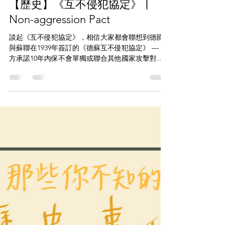
2020年11月20日
讀畢需時 1 分鐘
History｜歷史
【歷史】《互不侵犯協定》丨
Non-aggression Pact
談起《互不侵犯協定》，相信大家都會聯想到德國
與蘇聯在1939年簽訂的《德蘇互不侵犯協定》 — 雙
方承諾10年內保不會單獨或聯合其他國家攻擊對
方。 ． 然而，除《希特拉—史太林條約》外，早在
1934年德國就跟波蘭簽訂《德波互不侵犯條約》，
可算是德蘇版本的參照。條約規定德波兩國...