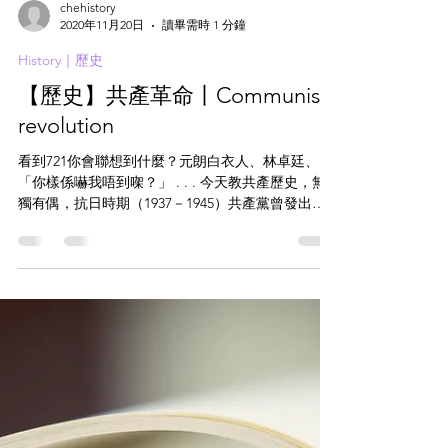
chehistory
2020年11月20日
讀畢需時 1 分鐘
History｜歷史
【歷史】共產革命丨Communist
revolution
看到721你會聯想到什麼？元朗白衣人、林卓廷、
「你樣係嚇我唔到㗎？」 . . . 今天教共產歷史，無
獨有偶，抗日時期（1937－1945）共產黨曾發出
「七二一方針」，未知你又聽過沒有？ ・ 所謂七二
一，大意如下： 七指七分發展，藉著抵禦日本這段
日子稍作休息，從各方面宣揚共產...