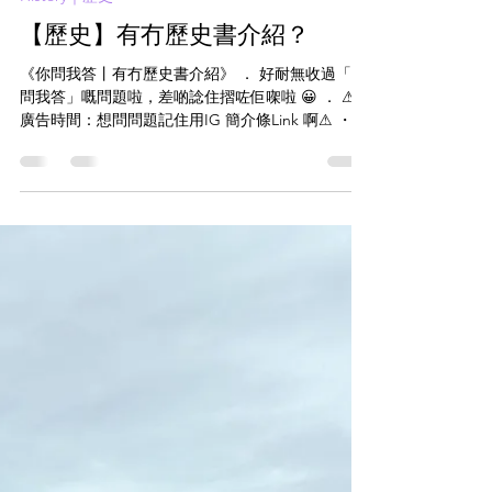
chehistory
2020年7月4日
讀畢需時 3 分鐘
History｜歷史
【歷史】有冇歷史書介紹？
《你問我答丨有冇歷史書介紹》 ． 好耐無收過「你
問我答」嘅問題啦，差啲諗住摺咗佢㗎啦 😀 ． ⚠賣
廣告時間：想問問題記住用IG 簡介條Link 啊⚠ ・
Q: 有冇D關於history 的好書推薦:-D ・ A: 歷史書
呢……其實好多都好鬼悶，唔係做功課嘅話都唔會
搵嚟睇。...