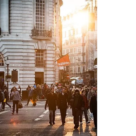
History｜歷史
【歷史】箝制蘇聯
Q: 係二戰前夕，點解蘇聯會覺得英法係試圖將德國
既擴張目的推向東歐？ ． A: 關於依個問題有啲難答
第一係好難詮釋「覺得」依兩隻字 意圖嘅嘢 除非你
係對方心裡條蟲 唔是頂多都係估估吓 ． 真係咁樣就
大獲 所以我哋應該問蘇聯依個講法有冇根據 答案是
有的...