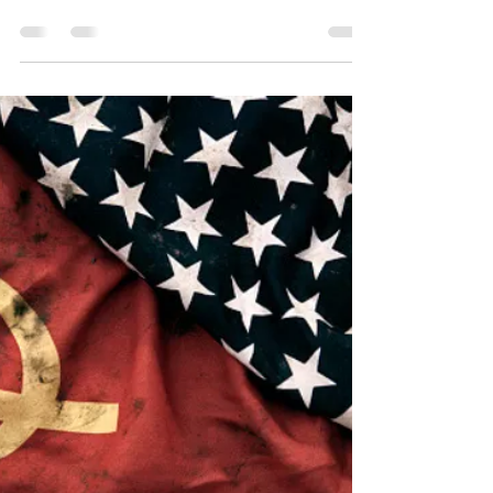
chehistory
2020年7月4日
讀畢需時 2 分鐘
History｜歷史
【歷史】從俄國到蘇聯
Q: 可唔可以詳細咁分析下俄國係點從沙俄帝國變成
蘇聯？俄國係因為十月革命先滅亡？成日係書見
到，但都唔知俄國呢part的詳細歷史，搞到之後對俄
國啲明亂曬（eg俄國、蘇聯、蘇俄、俄羅斯、白俄
羅斯⋯⋯都分唔到）求解答🙏🙏🙏 ・ A: 我是一個西
伯利亞人 冬天的冠軍...